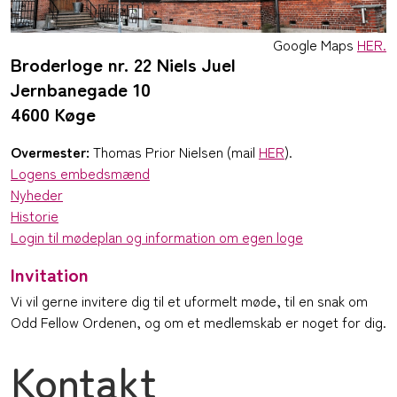
Google Maps
HER.
Broderloge nr. 22 Niels Juel
Jernbanegade 10
4600 Køge
Overmester:
Thomas Prior Nielsen (mail
HER
).
Logens embedsmænd
Nyheder
Historie
Login til mødeplan og information om egen loge
Invitation
Vi vil gerne invitere dig til et uformelt møde, til en snak om
Odd Fellow Ordenen, og om et medlemskab er noget for dig.
Kontakt